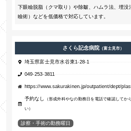
下眼瞼脱脂（クマ取り）や除皺、ハムラ法、埋没
瞼術）などを低価格で対応しています。
さくら記念病院
（富士見市）
埼玉県富士見市水谷東1-28-1
049-253-3811
https://www.sakurakinen.jp/outpatient/dept/plas
予約なし
（形成外科やなの勤務日を電話で確認してか
い）
診察・手術の勤務曜日