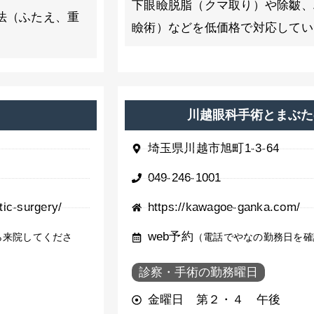
下眼瞼脱脂（クマ取り）や除皺、
法（ふたえ、重
瞼術）などを低価格で対応してい
川越眼科手術とまぶた
埼玉県川越市旭町1-3-64
049-246-1001
tic-surgery/
https://kawagoe-ganka.com/
web予約
ら来院してくださ
（電話でやなの勤務日を確
診察・手術の勤務曜日
金曜日 第２・４ 午後