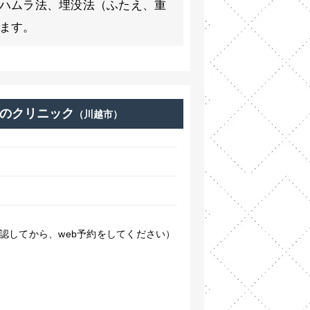
ハムラ法、埋没法（ふたえ、重
ます。
のクリニック
（川越市）
認してから、web予約をしてください）